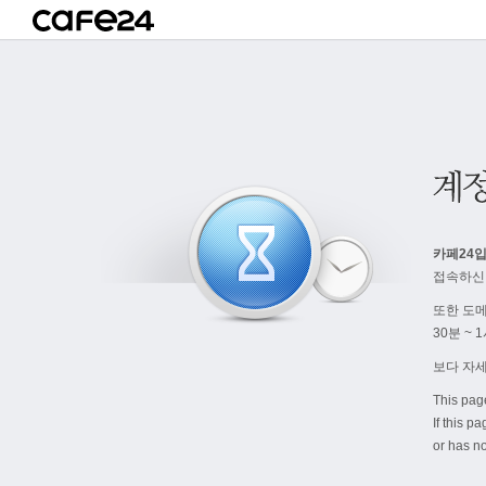
카페24입
접속하신
또한 도
30분 ~
보다 자
This pag
If this p
or has no