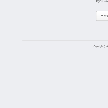
If you wo
호스
Copyright (c)